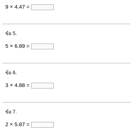
9 × 4.47 =
ข้อ 5.
5 × 6.89 =
ข้อ 6.
3 × 4.88 =
ข้อ 7.
2 × 5.87 =