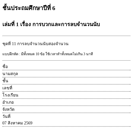
ชั้นประถมศึกษาปีที่ 6
เล่มที่ 1 เรื่อง การบวกและการลบจำนวนนับ
ชุดที่ 11
การลบจำนวนนับสองจำนวน
แบบฝึกหัด : มีทั้งหมด 10 ข้อ ใช้เวลาทำทั้งหมดไม่เกิน 3 นาที
ชื่อ
นามสกุล
ชั้น
เลขที่
โรงเรียน
อำเภอ
จังหวัด
วันที่
07 สิงหาคม 2569