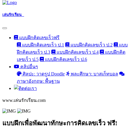
เล่นรักเรียน
แบบฝึกคิดเลขเร็วฟรี
แบบฝึกคิดเลขเร็ว ป.1
แบบฝึกคิดเลขเร็ว ป.2
แบบ
ฝึกคิดเลขเร็ว ป.3
แบบฝึกคิดเลขเร็ว ป.4
แบบฝึกคิด
เลขเร็ว ป.5
แบบฝึกคิดเลขเร็ว ป.6
คลิปอื่นๆ
ศิลปะ: วาดรูป Doodle
พละศึกษา: บาสเก็ทบอล
ภาษาอังกฤษ: พื้นฐาน
www.เล่นรักเรียน.com
แบบฝึกเพื่อพัฒนาทักษะการคิดเลขเร็ว ฟรี!