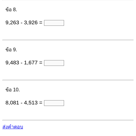
ข้อ 8.
9,263 - 3,926 =
ข้อ 9.
9,483 - 1,677 =
ข้อ 10.
8,081 - 4,513 =
ส่งคำตอบ