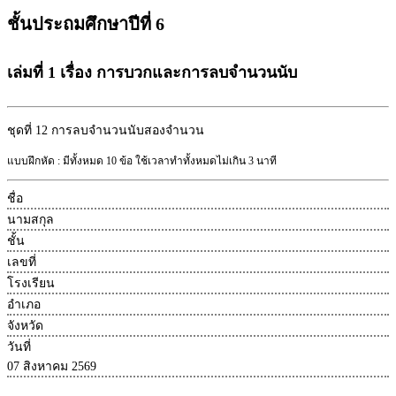
ชั้นประถมศึกษาปีที่ 6
เล่มที่ 1 เรื่อง การบวกและการลบจำนวนนับ
ชุดที่ 12
การลบจำนวนนับสองจำนวน
แบบฝึกหัด : มีทั้งหมด 10 ข้อ ใช้เวลาทำทั้งหมดไม่เกิน 3 นาที
ชื่อ
นามสกุล
ชั้น
เลขที่
โรงเรียน
อำเภอ
จังหวัด
วันที่
07 สิงหาคม 2569