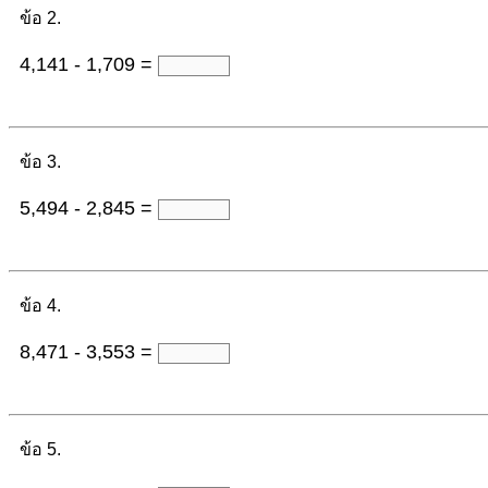
ข้อ 2.
4,141 - 1,709 =
ข้อ 3.
5,494 - 2,845 =
ข้อ 4.
8,471 - 3,553 =
ข้อ 5.