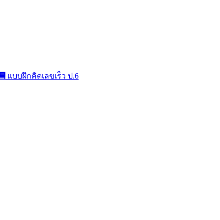
แบบฝึกคิดเลขเร็ว ป.6