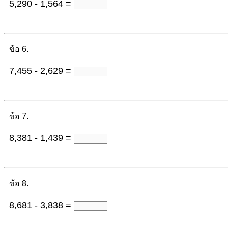
5,290 - 1,564 =
ข้อ 6.
7,455 - 2,629 =
ข้อ 7.
8,381 - 1,439 =
ข้อ 8.
8,681 - 3,838 =