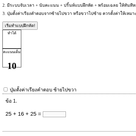
2. มีระบบจับเวลา + นับคะแนน + ปริ้นท์แบบฝึกหัด + พร้อมเฉลย ให้ทันที
3. ปุ่มตั้งค่าเรียงคำตอบจากซ้ายไปขวา หรือขวาไปซ้าย ควรตั้งค่าให้เห
เริ่มทำแบบฝึกหัด!
ทำได้
คะแนนเต็ม
10
ปุ่มตั้งค่าเรียงคำตอบ
ซ้ายไปขวา
ข้อ 1.
25 + 16 + 25 =