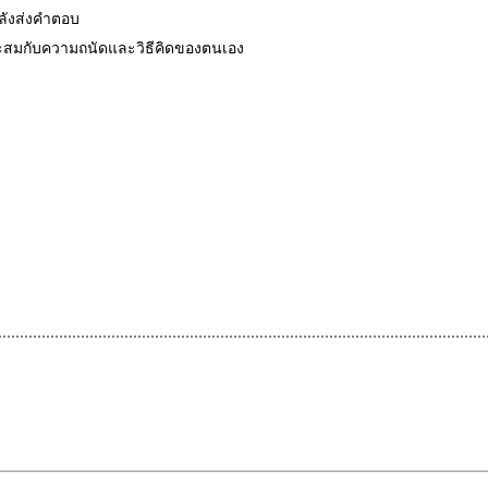
หลังส่งคำตอบ
มาะสมกับความถนัดและวิธีคิดของตนเอง