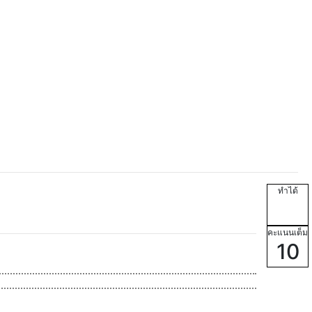
ทำได้
คะแนนเต็ม
10