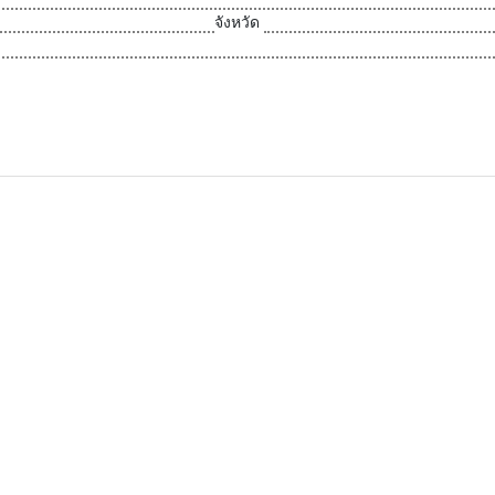
จังหวัด