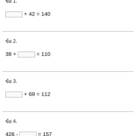
ข้อ 1.
+ 42 = 140
ข้อ 2.
38 +
= 110
ข้อ 3.
+ 69 = 112
ข้อ 4.
426 -
= 157