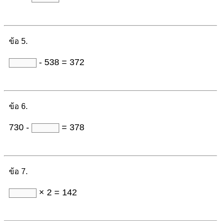
ข้อ 5.
- 538 = 372
ข้อ 6.
730 -
= 378
ข้อ 7.
× 2 = 142