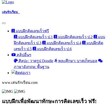
เล่นรักเรียน
แบบฝึกคิดเลขเร็วฟรี
แบบฝึกคิดเลขเร็ว ป.1
แบบฝึกคิดเลขเร็ว ป.2
แบบ
ฝึกคิดเลขเร็ว ป.3
แบบฝึกคิดเลขเร็ว ป.4
แบบฝึกคิด
เลขเร็ว ป.5
แบบฝึกคิดเลขเร็ว ป.6
คลิปอื่นๆ
ศิลปะ: วาดรูป Doodle
พละศึกษา: บาสเก็ทบอล
ภาษาอังกฤษ: พื้นฐาน
www.เล่นรักเรียน.com
แบบฝึกเพื่อพัฒนาทักษะการคิดเลขเร็ว ฟรี!