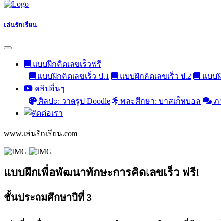
เล่นรักเรียน
แบบฝึกคิดเลขเร็วฟรี
แบบฝึกคิดเลขเร็ว ป.1
แบบฝึกคิดเลขเร็ว ป.2
แบบฝึ
คลิปอื่นๆ
ศิลปะ: วาดรูป Doodle
พละศึกษา: บาสเก็ทบอล
ภ
www.เล่นรักเรียน.com
แบบฝึกเพื่อพัฒนาทักษะการคิดเลขเร็ว ฟรี!
ชั้นประถมศึกษาปีที่ 3