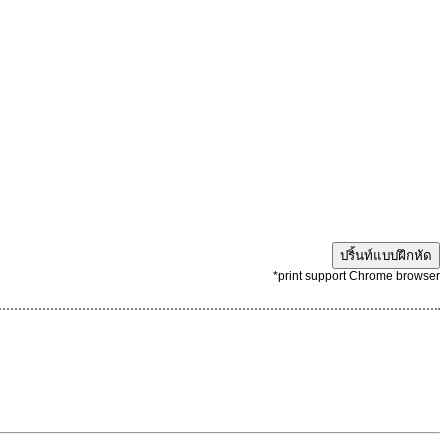
ปริ้นท์แบบฝึกหัด
*print support Chrome browser