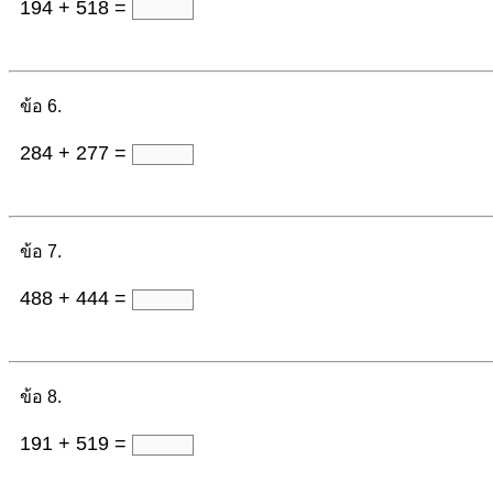
194 + 518 =
ข้อ 6.
284 + 277 =
ข้อ 7.
488 + 444 =
ข้อ 8.
191 + 519 =