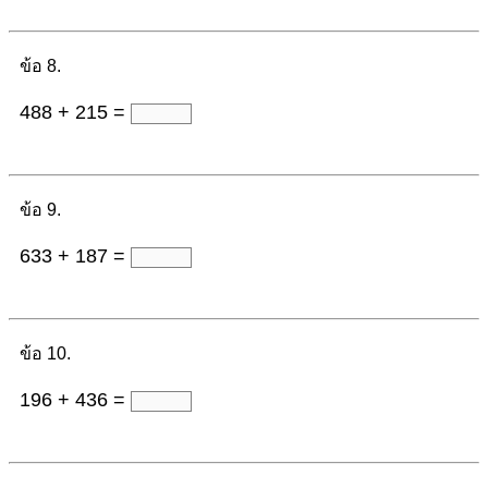
ข้อ 8.
488 + 215 =
ข้อ 9.
633 + 187 =
ข้อ 10.
196 + 436 =