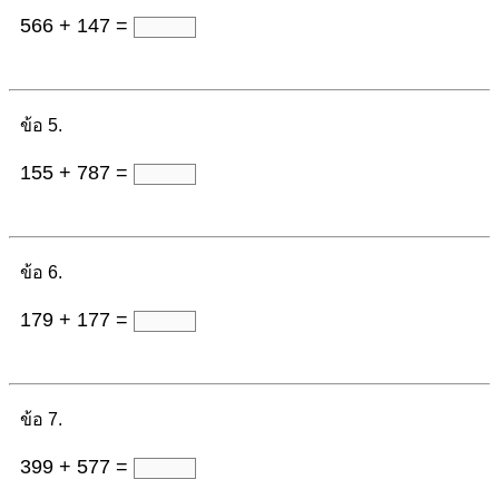
566 + 147 =
ข้อ 5.
155 + 787 =
ข้อ 6.
179 + 177 =
ข้อ 7.
399 + 577 =