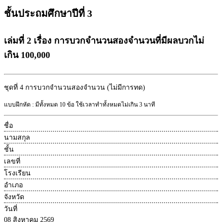
ชั้นประถมศึกษาปีที่ 3
เล่มที่ 2 เรื่อง การบวกจำนวนสองจำนวนที่มีผลบวกไม่
เกิน 100,000
ชุดที่ 4
การบวกจำนวนสองจำนวน (ไม่มีการทด)
แบบฝึกหัด : มีทั้งหมด 10 ข้อ ใช้เวลาทำทั้งหมดไม่เกิน 3 นาที
ชื่อ
นามสกุล
ชั้น
เลขที่
โรงเรียน
อำเภอ
จังหวัด
วันที่
08 สิงหาคม 2569