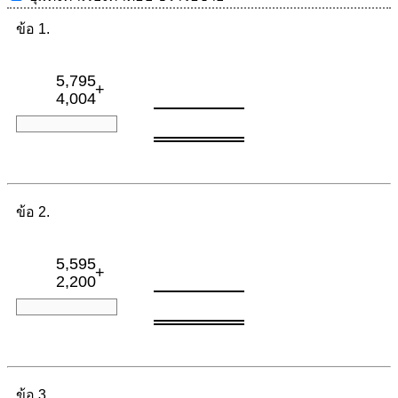
ข้อ 1.
5,795
+
4,004
ข้อ 2.
5,595
+
2,200
ข้อ 3.