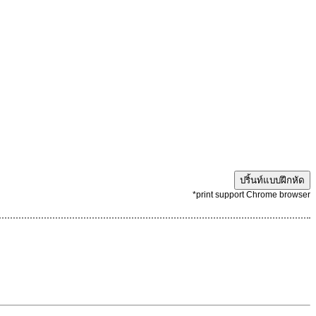
ปริ้นท์แบบฝึกหัด
*print support Chrome browser