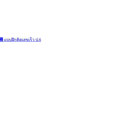
แบบฝึกคิดเลขเร็ว ป.6