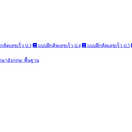
กคิดเลขเร็ว ป.3
แบบฝึกคิดเลขเร็ว ป.4
แบบฝึกคิดเลขเร็ว ป.5
าษาอังกฤษ: พื้นฐาน