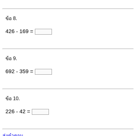
ข้อ 8.
426 - 169 =
ข้อ 9.
692 - 359 =
ข้อ 10.
226 - 42 =
ส่งคำตอบ