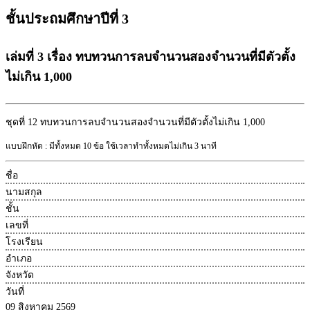
ชั้นประถมศึกษาปีที่ 3
เล่มที่ 3 เรื่อง ทบทวนการลบจำนวนสองจำนวนที่มีตัวตั้ง
ไม่เกิน 1,000
ชุดที่ 12
ทบทวนการลบจำนวนสองจำนวนที่มีตัวตั้งไม่เกิน 1,000
แบบฝึกหัด : มีทั้งหมด 10 ข้อ ใช้เวลาทำทั้งหมดไม่เกิน 3 นาที
ชื่อ
นามสกุล
ชั้น
เลขที่
โรงเรียน
อำเภอ
จังหวัด
วันที่
09 สิงหาคม 2569