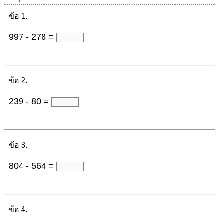
ข้อ 1.
997 - 278 =
ข้อ 2.
239 - 80 =
ข้อ 3.
804 - 564 =
ข้อ 4.