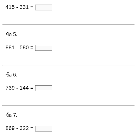
415 - 331 =
ข้อ 5.
881 - 580 =
ข้อ 6.
739 - 144 =
ข้อ 7.
869 - 322 =