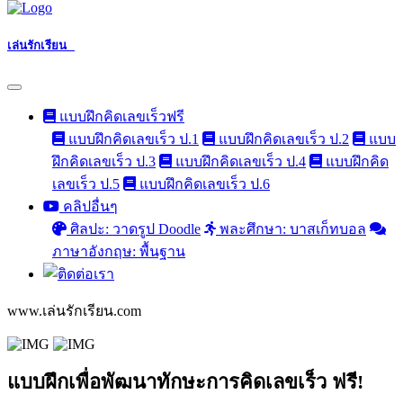
เล่นรักเรียน
แบบฝึกคิดเลขเร็วฟรี
แบบฝึกคิดเลขเร็ว ป.1
แบบฝึกคิดเลขเร็ว ป.2
แบบ
ฝึกคิดเลขเร็ว ป.3
แบบฝึกคิดเลขเร็ว ป.4
แบบฝึกคิด
เลขเร็ว ป.5
แบบฝึกคิดเลขเร็ว ป.6
คลิปอื่นๆ
ศิลปะ: วาดรูป Doodle
พละศึกษา: บาสเก็ทบอล
ภาษาอังกฤษ: พื้นฐาน
www.เล่นรักเรียน.com
แบบฝึกเพื่อพัฒนาทักษะการคิดเลขเร็ว ฟรี!