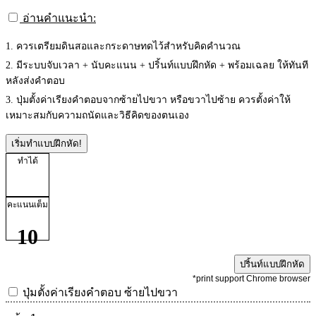
อ่านคำแนะนำ:
1. ควรเตรียมดินสอและกระดาษทดไว้สำหรับคิดคำนวณ
2. มีระบบจับเวลา + นับคะแนน + ปริ้นท์แบบฝึกหัด + พร้อมเฉลย ให้ทันที
หลังส่งคำตอบ
3. ปุ่มตั้งค่าเรียงคำตอบจากซ้ายไปขวา หรือขวาไปซ้าย ควรตั้งค่าให้
เหมาะสมกับความถนัดและวิธีคิดของตนเอง
เริ่มทำแบบฝึกหัด!
ทำได้
คะแนนเต็ม
10
ปริ้นท์แบบฝึกหัด
*print support Chrome browser
ปุ่มตั้งค่าเรียงคำตอบ
ซ้ายไปขวา