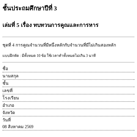
ชั้นประถมศึกษาปีที่ 3
เล่มที่ 5 เรื่อง ทบทวนการคูณและการหาร
ชุดที่ 4
การคูณจำนวนที่มีหนึ่งหลักกับจำนวนที่มีไม่เกินสองหลัก
แบบฝึกหัด : มีทั้งหมด 10 ข้อ ใช้เวลาทำทั้งหมดไม่เกิน 3 นาที
ชื่อ
นามสกุล
ชั้น
เลขที่
โรงเรียน
อำเภอ
จังหวัด
วันที่
08 สิงหาคม 2569