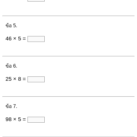
ข้อ 5.
46 × 5 =
ข้อ 6.
25 × 8 =
ข้อ 7.
98 × 5 =