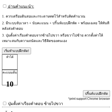
อ่านคำแนะนำ:
1. ควรเตรียมดินสอและกระดาษทดไว้สำหรับคิดคำนวณ
2. มีระบบจับเวลา + นับคะแนน + ปริ้นท์แบบฝึกหัด + พร้อมเฉลย ให้ทันที
หลังส่งคำตอบ
3. ปุ่มตั้งค่าเรียงคำตอบจากซ้ายไปขวา หรือขวาไปซ้าย ควรตั้งค่าให้
เหมาะสมกับความถนัดและวิธีคิดของตนเอง
เริ่มทำแบบฝึกหัด!
ทำได้
คะแนนเต็ม
10
ปริ้นท์แบบฝึกหัด
*print support Chrome browser
ปุ่มตั้งค่าเรียงคำตอบ
ซ้ายไปขวา