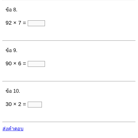
ข้อ 8.
92 × 7 =
ข้อ 9.
90 × 6 =
ข้อ 10.
30 × 2 =
ส่งคำตอบ