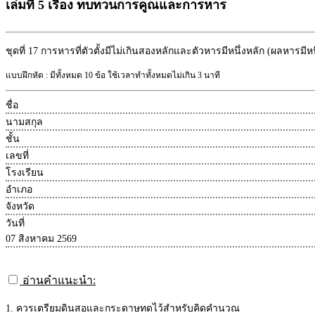
เล่มที่ 5 เรื่อง ทบทวนการคูณและการหาร
ชุดที่ 17
การหารที่ตัวตั้งมีไม่เกินสองหลักและตัวหารมีหนึ่งหลัก (ผลหารมีหน
แบบฝึกหัด : มีทั้งหมด 10 ข้อ ใช้เวลาทำทั้งหมดไม่เกิน 3 นาที
ชื่อ
นามสกุล
ชั้น
เลขที่
โรงเรียน
อำเภอ
จังหวัด
วันที่
07 สิงหาคม 2569
อ่านคำแนะนำ:
1. ควรเตรียมดินสอและกระดาษทดไว้สำหรับคิดคำนวณ