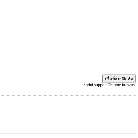
ปริ้นท์แบบฝึกหัด
*print support Chrome browser