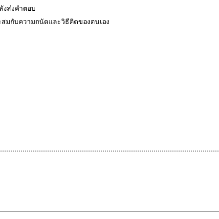
หลังส่งคำตอบ
มาะสมกับความถนัดและวิธีคิดของตนเอง