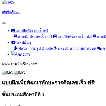
เล่นรักเรียน
แบบฝึกคิดเลขเร็วฟรี
แบบฝึกคิดเลขเร็ว ป.1
แบบฝึกคิดเลขเร็ว ป.2
แบบฝึ
คลิปอื่นๆ
ศิลปะ: วาดรูป Doodle
พละศึกษา: บาสเก็ทบอล
ภ
www.เล่นรักเรียน.com
แบบฝึกเพื่อพัฒนาทักษะการคิดเลขเร็ว ฟรี!
ชั้นประถมศึกษาปีที่ 3