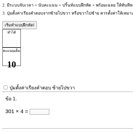
2. มีระบบจับเวลา + นับคะแนน + ปริ้นท์แบบฝึกหัด + พร้อมเฉลย ให้ทันที
3. ปุ่มตั้งค่าเรียงคำตอบจากซ้ายไปขวา หรือขวาไปซ้าย ควรตั้งค่าให้เห
เริ่มทำแบบฝึกหัด!
ทำได้
คะแนนเต็ม
10
ปุ่มตั้งค่าเรียงคำตอบ
ซ้ายไปขวา
ข้อ 1.
301 × 4 =