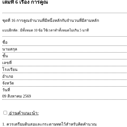
เล่มที่ 6 เรื่อง การคูณ
ชุดที่ 16
การคูณจำนวนที่มีหนึ่งหลักกับจำนวนที่มีสามหลัก
แบบฝึกหัด : มีทั้งหมด 10 ข้อ ใช้เวลาทำทั้งหมดไม่เกิน 5 นาที
ชื่อ
นามสกุล
ชั้น
เลขที่
โรงเรียน
อำเภอ
จังหวัด
วันที่
09 สิงหาคม 2569
อ่านคำแนะนำ:
1. ควรเตรียมดินสอและกระดาษทดไว้สำหรับคิดคำนวณ