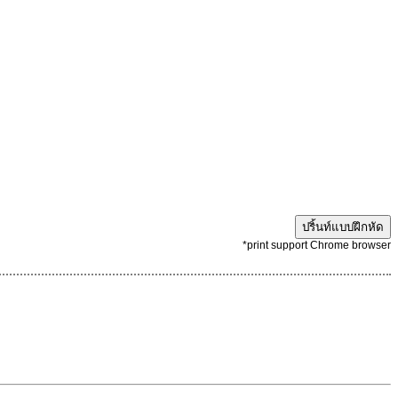
ปริ้นท์แบบฝึกหัด
*print support Chrome browser