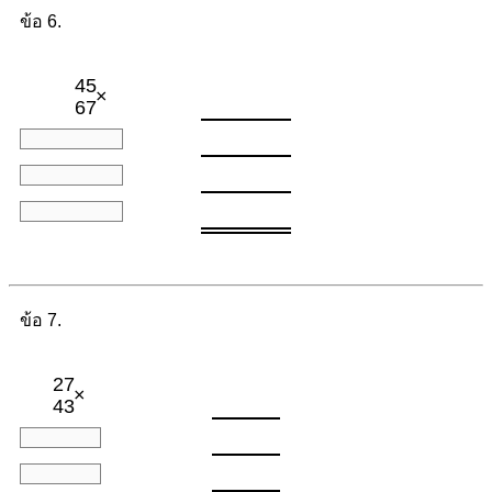
ข้อ 6.
45
×
67
ข้อ 7.
27
×
43