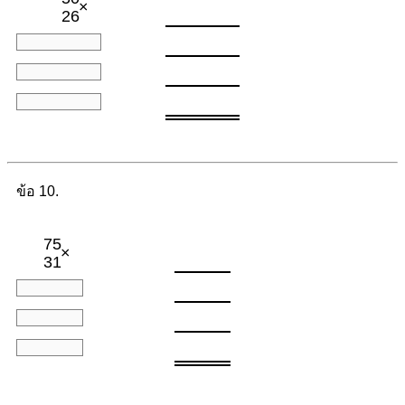
×
26
ข้อ 10.
75
×
31