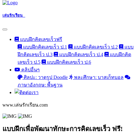
เล่นรักเรียน
แบบฝึกคิดเลขเร็วฟรี
แบบฝึกคิดเลขเร็ว ป.1
แบบฝึกคิดเลขเร็ว ป.2
แบบ
ฝึกคิดเลขเร็ว ป.3
แบบฝึกคิดเลขเร็ว ป.4
แบบฝึกคิด
เลขเร็ว ป.5
แบบฝึกคิดเลขเร็ว ป.6
คลิปอื่นๆ
ศิลปะ: วาดรูป Doodle
พละศึกษา: บาสเก็ทบอล
ภาษาอังกฤษ: พื้นฐาน
www.เล่นรักเรียน.com
แบบฝึกเพื่อพัฒนาทักษะการคิดเลขเร็ว ฟรี!