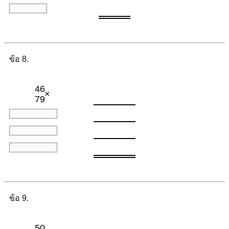
ข้อ 8.
46
×
79
ข้อ 9.
50