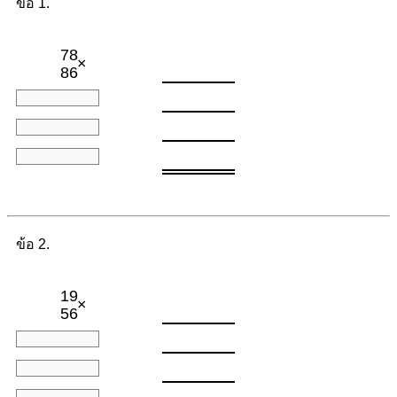
ข้อ 1.
78
×
86
ข้อ 2.
19
×
56