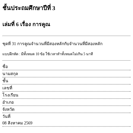
ชั้นประถมศึกษาปีที่ 3
เล่มที่ 6 เรื่อง การคูณ
ชุดที่ 31
การคูณจำนวนที่มีสองหลักกับจำนวนที่มีสองหลัก
แบบฝึกหัด : มีทั้งหมด 10 ข้อ ใช้เวลาทำทั้งหมดไม่เกิน 5 นาที
ชื่อ
นามสกุล
ชั้น
เลขที่
โรงเรียน
อำเภอ
จังหวัด
วันที่
08 สิงหาคม 2569