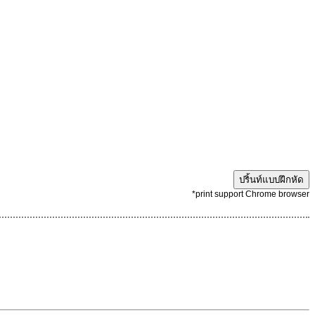
ปริ้นท์แบบฝึกหัด
*print support Chrome browser