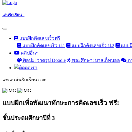
เล่นรักเรียน
แบบฝึกคิดเลขเร็วฟรี
แบบฝึกคิดเลขเร็ว ป.1
แบบฝึกคิดเลขเร็ว ป.2
แบบฝึ
คลิปอื่นๆ
ศิลปะ: วาดรูป Doodle
พละศึกษา: บาสเก็ทบอล
ภ
www.เล่นรักเรียน.com
แบบฝึกเพื่อพัฒนาทักษะการคิดเลขเร็ว ฟรี!
ชั้นประถมศึกษาปีที่ 3