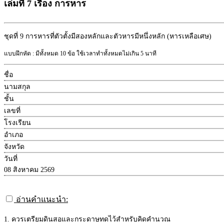
เล่มที่ 7 เรื่อง การหาร
ชุดที่ 9
การหารที่ตัวตั้งมีสองหลักและตัวหารมีหนึ่งหลัก (หารเหลือเศษ)
แบบฝึกหัด : มีทั้งหมด 10 ข้อ ใช้เวลาทำทั้งหมดไม่เกิน 5 นาที
ชื่อ
นามสกุล
ชั้น
เลขที่
โรงเรียน
อำเภอ
จังหวัด
วันที่
08 สิงหาคม 2569
อ่านคำแนะนำ:
1. ควรเตรียมดินสอและกระดาษทดไว้สำหรับคิดคำนวณ