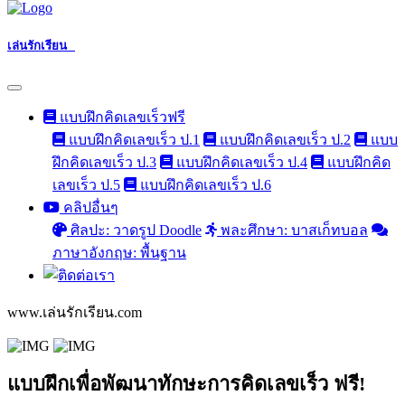
เล่นรักเรียน
แบบฝึกคิดเลขเร็วฟรี
แบบฝึกคิดเลขเร็ว ป.1
แบบฝึกคิดเลขเร็ว ป.2
แบบ
ฝึกคิดเลขเร็ว ป.3
แบบฝึกคิดเลขเร็ว ป.4
แบบฝึกคิด
เลขเร็ว ป.5
แบบฝึกคิดเลขเร็ว ป.6
คลิปอื่นๆ
ศิลปะ: วาดรูป Doodle
พละศึกษา: บาสเก็ทบอล
ภาษาอังกฤษ: พื้นฐาน
www.เล่นรักเรียน.com
แบบฝึกเพื่อพัฒนาทักษะการคิดเลขเร็ว ฟรี!