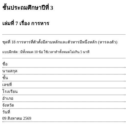
ชั้นประถมศึกษาปีที่ 3
เล่มที่ 7 เรื่อง การหาร
ชุดที่ 18
การหารที่ตัวตั้งมีสามหลักและตัวหารมีหนึ่งหลัก (หารลงตัว)
แบบฝึกหัด : มีทั้งหมด 10 ข้อ ใช้เวลาทำทั้งหมดไม่เกิน 5 นาที
ชื่อ
นามสกุล
ชั้น
เลขที่
โรงเรียน
อำเภอ
จังหวัด
วันที่
09 สิงหาคม 2569