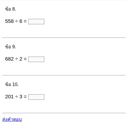
ข้อ 8.
558 ÷ 6 =
ข้อ 9.
682 ÷ 2 =
ข้อ 10.
201 ÷ 3 =
ส่งคำตอบ