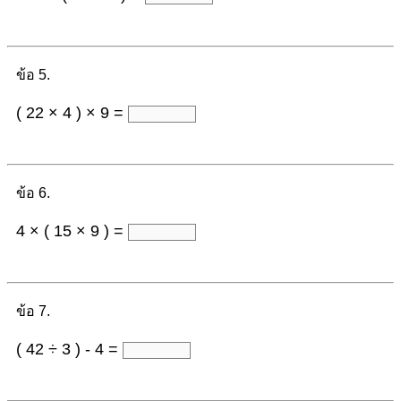
ข้อ 5.
( 22 × 4 ) × 9 =
ข้อ 6.
4 × ( 15 × 9 ) =
ข้อ 7.
( 42 ÷ 3 ) - 4 =