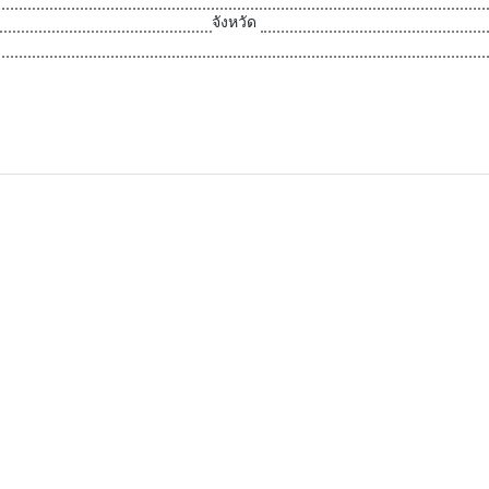
จังหวัด