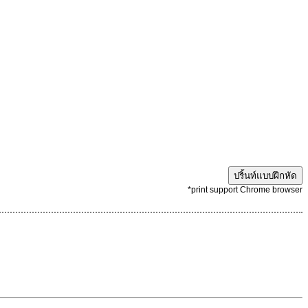
ปริ้นท์แบบฝึกหัด
*print support Chrome browser