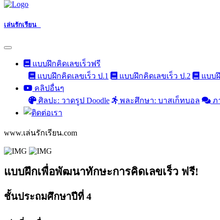
เล่นรักเรียน
แบบฝึกคิดเลขเร็วฟรี
แบบฝึกคิดเลขเร็ว ป.1
แบบฝึกคิดเลขเร็ว ป.2
แบบฝึ
คลิปอื่นๆ
ศิลปะ: วาดรูป Doodle
พละศึกษา: บาสเก็ทบอล
ภ
www.เล่นรักเรียน.com
แบบฝึกเพื่อพัฒนาทักษะการคิดเลขเร็ว ฟรี!
ชั้นประถมศึกษาปีที่ 4