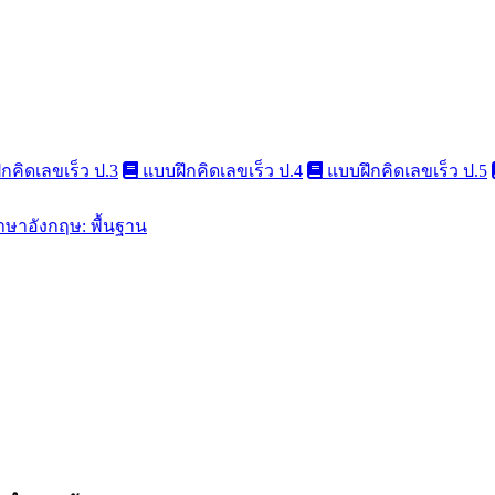
กคิดเลขเร็ว ป.3
แบบฝึกคิดเลขเร็ว ป.4
แบบฝึกคิดเลขเร็ว ป.5
าษาอังกฤษ: พื้นฐาน