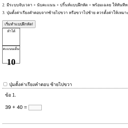
2. มีระบบจับเวลา + นับคะแนน + ปริ้นท์แบบฝึกหัด + พร้อมเฉลย ให้ทันที
3. ปุ่มตั้งค่าเรียงคำตอบจากซ้ายไปขวา หรือขวาไปซ้าย ควรตั้งค่าให้เห
เริ่มทำแบบฝึกหัด!
ทำได้
คะแนนเต็ม
10
ปุ่มตั้งค่าเรียงคำตอบ
ซ้ายไปขวา
ข้อ 1.
39 + 40 =