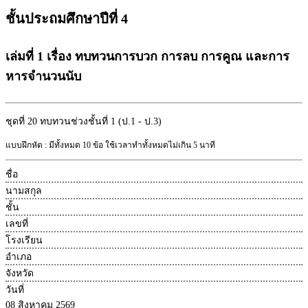
ชั้นประถมศึกษาปีที่ 4
เล่มที่ 1 เรื่อง ทบทวนการบวก การลบ การคูณ และการ
หารจำนวนนับ
ชุดที่ 20
ทบทวนช่วงชั้นที่ 1 (ป.1 - ป.3)
แบบฝึกหัด : มีทั้งหมด 10 ข้อ ใช้เวลาทำทั้งหมดไม่เกิน 5 นาที
ชื่อ
นามสกุล
ชั้น
เลขที่
โรงเรียน
อำเภอ
จังหวัด
วันที่
08 สิงหาคม 2569