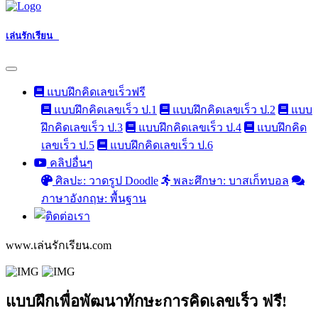
เล่นรักเรียน
แบบฝึกคิดเลขเร็วฟรี
แบบฝึกคิดเลขเร็ว ป.1
แบบฝึกคิดเลขเร็ว ป.2
แบบ
ฝึกคิดเลขเร็ว ป.3
แบบฝึกคิดเลขเร็ว ป.4
แบบฝึกคิด
เลขเร็ว ป.5
แบบฝึกคิดเลขเร็ว ป.6
คลิปอื่นๆ
ศิลปะ: วาดรูป Doodle
พละศึกษา: บาสเก็ทบอล
ภาษาอังกฤษ: พื้นฐาน
www.เล่นรักเรียน.com
แบบฝึกเพื่อพัฒนาทักษะการคิดเลขเร็ว ฟรี!