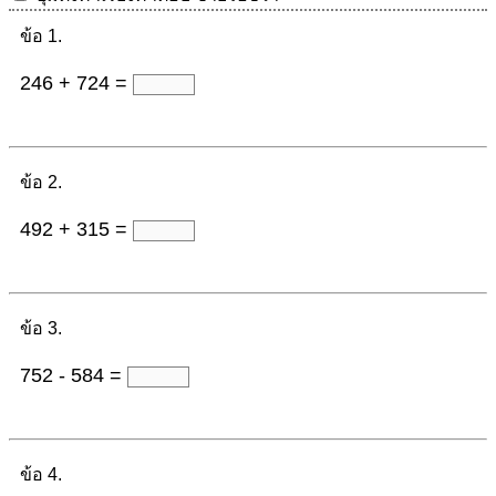
ข้อ 1.
246 + 724 =
ข้อ 2.
492 + 315 =
ข้อ 3.
752 - 584 =
ข้อ 4.