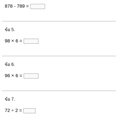
878 - 789 =
ข้อ 5.
98 × 6 =
ข้อ 6.
96 × 6 =
ข้อ 7.
72 ÷ 2 =