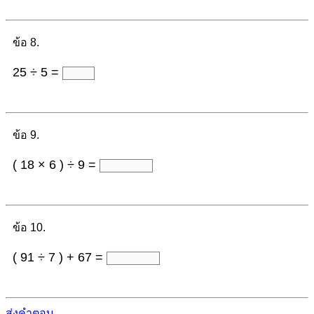
ข้อ 8.
25 ÷ 5 =
ข้อ 9.
( 18 × 6 ) ÷ 9 =
ข้อ 10.
( 91 ÷ 7 ) + 67 =
ส่งคำตอบ