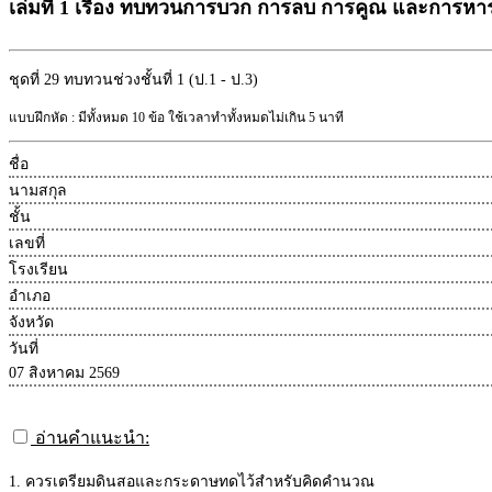
เล่มที่ 1 เรื่อง ทบทวนการบวก การลบ การคูณ และการห
ชุดที่ 29
ทบทวนช่วงชั้นที่ 1 (ป.1 - ป.3)
แบบฝึกหัด : มีทั้งหมด 10 ข้อ ใช้เวลาทำทั้งหมดไม่เกิน 5 นาที
ชื่อ
นามสกุล
ชั้น
เลขที่
โรงเรียน
อำเภอ
จังหวัด
วันที่
07 สิงหาคม 2569
อ่านคำแนะนำ:
1. ควรเตรียมดินสอและกระดาษทดไว้สำหรับคิดคำนวณ