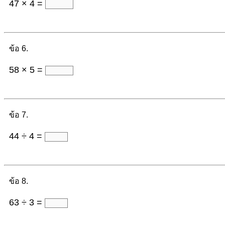
47 × 4 =
ข้อ 6.
58 × 5 =
ข้อ 7.
44 ÷ 4 =
ข้อ 8.
63 ÷ 3 =