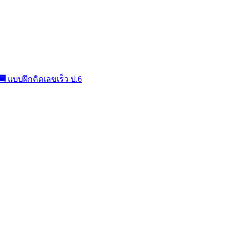
แบบฝึกคิดเลขเร็ว ป.6