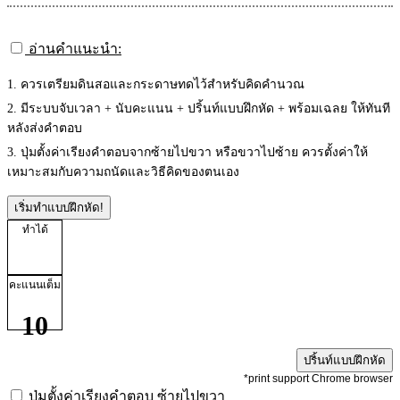
อ่านคำแนะนำ:
1. ควรเตรียมดินสอและกระดาษทดไว้สำหรับคิดคำนวณ
2. มีระบบจับเวลา + นับคะแนน + ปริ้นท์แบบฝึกหัด + พร้อมเฉลย ให้ทันที
หลังส่งคำตอบ
3. ปุ่มตั้งค่าเรียงคำตอบจากซ้ายไปขวา หรือขวาไปซ้าย ควรตั้งค่าให้
เหมาะสมกับความถนัดและวิธีคิดของตนเอง
เริ่มทำแบบฝึกหัด!
ทำได้
คะแนนเต็ม
10
ปริ้นท์แบบฝึกหัด
*print support Chrome browser
ปุ่มตั้งค่าเรียงคำตอบ
ซ้ายไปขวา