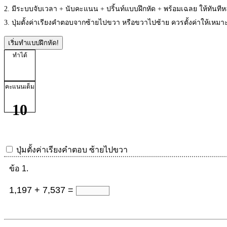
2. มีระบบจับเวลา + นับคะแนน + ปริ้นท์แบบฝึกหัด + พร้อมเฉลย ให้ทันที
3. ปุ่มตั้งค่าเรียงคำตอบจากซ้ายไปขวา หรือขวาไปซ้าย ควรตั้งค่าให้เห
เริ่มทำแบบฝึกหัด!
ทำได้
คะแนนเต็ม
10
ปุ่มตั้งค่าเรียงคำตอบ
ซ้ายไปขวา
ข้อ 1.
1,197 + 7,537 =