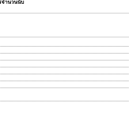
ารจำนวนนับ