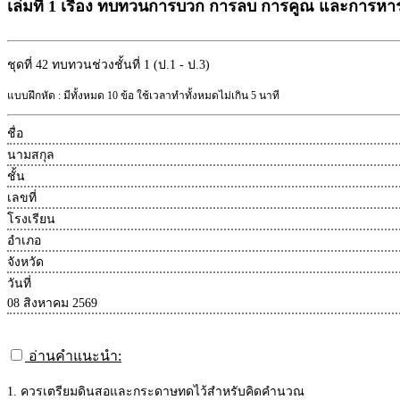
เล่มที่ 1 เรื่อง ทบทวนการบวก การลบ การคูณ และการห
ชุดที่ 42
ทบทวนช่วงชั้นที่ 1 (ป.1 - ป.3)
แบบฝึกหัด : มีทั้งหมด 10 ข้อ ใช้เวลาทำทั้งหมดไม่เกิน 5 นาที
ชื่อ
นามสกุล
ชั้น
เลขที่
โรงเรียน
อำเภอ
จังหวัด
วันที่
08 สิงหาคม 2569
อ่านคำแนะนำ:
1. ควรเตรียมดินสอและกระดาษทดไว้สำหรับคิดคำนวณ