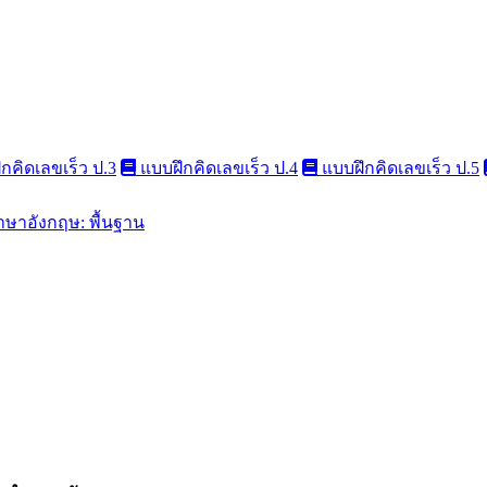
กคิดเลขเร็ว ป.3
แบบฝึกคิดเลขเร็ว ป.4
แบบฝึกคิดเลขเร็ว ป.5
าษาอังกฤษ: พื้นฐาน