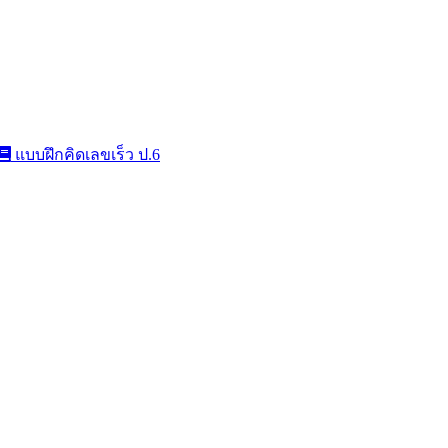
แบบฝึกคิดเลขเร็ว ป.6