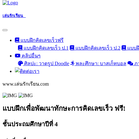
เล่นรักเรียน
แบบฝึกคิดเลขเร็วฟรี
แบบฝึกคิดเลขเร็ว ป.1
แบบฝึกคิดเลขเร็ว ป.2
แบบฝึ
คลิปอื่นๆ
ศิลปะ: วาดรูป Doodle
พละศึกษา: บาสเก็ทบอล
ภ
www.เล่นรักเรียน.com
แบบฝึกเพื่อพัฒนาทักษะการคิดเลขเร็ว ฟรี!
ชั้นประถมศึกษาปีที่ 4