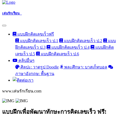
เล่นรักเรียน
แบบฝึกคิดเลขเร็วฟรี
แบบฝึกคิดเลขเร็ว ป.1
แบบฝึกคิดเลขเร็ว ป.2
แบบ
ฝึกคิดเลขเร็ว ป.3
แบบฝึกคิดเลขเร็ว ป.4
แบบฝึกคิด
เลขเร็ว ป.5
แบบฝึกคิดเลขเร็ว ป.6
คลิปอื่นๆ
ศิลปะ: วาดรูป Doodle
พละศึกษา: บาสเก็ทบอล
ภาษาอังกฤษ: พื้นฐาน
www.เล่นรักเรียน.com
แบบฝึกเพื่อพัฒนาทักษะการคิดเลขเร็ว ฟรี!