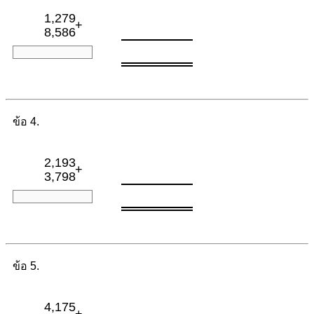
1,279
+
8,586
ข้อ 4.
2,193
+
3,798
ข้อ 5.
4,175
+