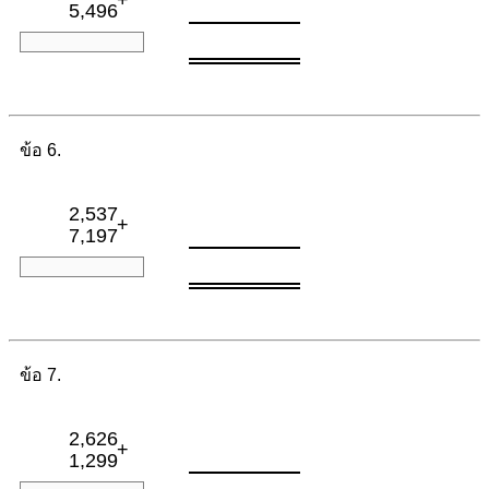
5,496
ข้อ 6.
2,537
+
7,197
ข้อ 7.
2,626
+
1,299