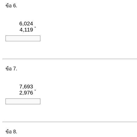
ข้อ 6.
6,024
-
4,119
ข้อ 7.
7,693
-
2,976
ข้อ 8.