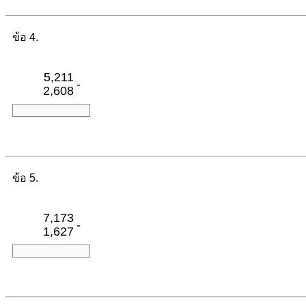
ข้อ 4.
5,211
-
2,608
ข้อ 5.
7,173
-
1,627