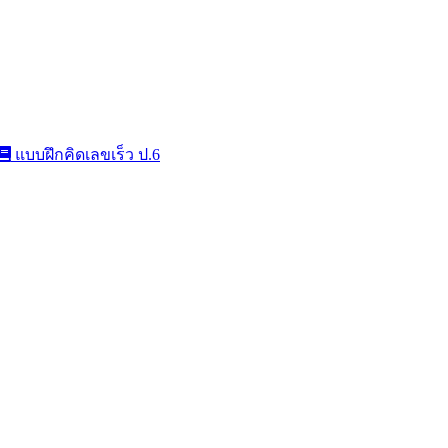
แบบฝึกคิดเลขเร็ว ป.6