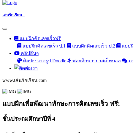
เล่นรักเรียน
แบบฝึกคิดเลขเร็วฟรี
แบบฝึกคิดเลขเร็ว ป.1
แบบฝึกคิดเลขเร็ว ป.2
แบบฝึ
คลิปอื่นๆ
ศิลปะ: วาดรูป Doodle
พละศึกษา: บาสเก็ทบอล
ภ
www.เล่นรักเรียน.com
แบบฝึกเพื่อพัฒนาทักษะการคิดเลขเร็ว ฟรี!
ชั้นประถมศึกษาปีที่ 4