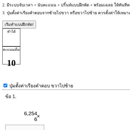
2. มีระบบจับเวลา + นับคะแนน + ปริ้นท์แบบฝึกหัด + พร้อมเฉลย ให้ทันที
3. ปุ่มตั้งค่าเรียงคำตอบจากซ้ายไปขวา หรือขวาไปซ้าย ควรตั้งค่าให้เห
เริ่มทำแบบฝึกหัด!
ทำได้
คะแนนเต็ม
10
ปุ่มตั้งค่าเรียงคำตอบ
ขวาไปซ้าย
ข้อ 1.
6,254
×
6