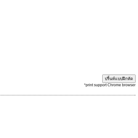
ปริ้นท์แบบฝึกหัด
*print support Chrome browser