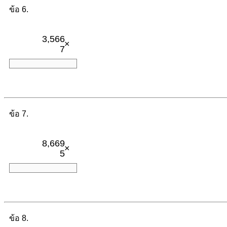
ข้อ 6.
3,566
×
7
ข้อ 7.
8,669
×
5
ข้อ 8.