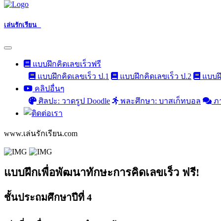
เล่นรักเรียน
แบบฝึกคิดเลขเร็วฟรี
แบบฝึกคิดเลขเร็ว ป.1
แบบฝึกคิดเลขเร็ว ป.2
แบบฝึ
คลิปอื่นๆ
ศิลปะ: วาดรูป Doodle
พละศึกษา: บาสเก็ทบอล
ภ
www.เล่นรักเรียน.com
แบบฝึกเพื่อพัฒนาทักษะการคิดเลขเร็ว ฟรี!
ชั้นประถมศึกษาปีที่ 4