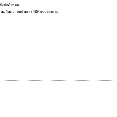
หลังส่งคำตอบ
มาะสมกับความถนัดและวิธีคิดของตนเอง