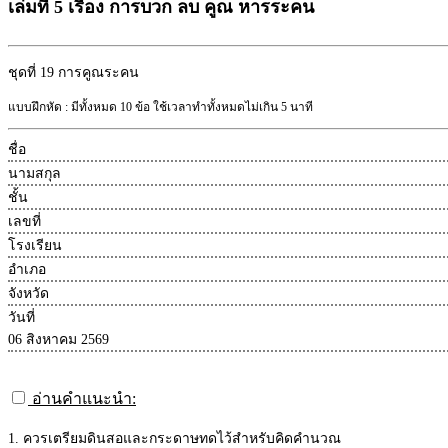
เล่มที่ 5 เรื่อง การบวก ลบ คูณ หารระคน
ชุดที่ 19
การคูณระคน
แบบฝึกหัด : มีทั้งหมด 10 ข้อ ใช้เวลาทำทั้งหมดไม่เกิน 5 นาที
ชื่อ
นามสกุล
ชั้น
เลขที่
โรงเรียน
อำเภอ
จังหวัด
วันที่
06 สิงหาคม 2569
อ่านคำแนะนำ:
1. ควรเตรียมดินสอและกระดาษทดไว้สำหรับคิดคำนวณ