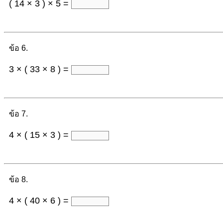
( 14 × 3 ) × 5 =
ข้อ 6.
3 × ( 33 × 8 ) =
ข้อ 7.
4 × ( 15 × 3 ) =
ข้อ 8.
4 × ( 40 × 6 ) =