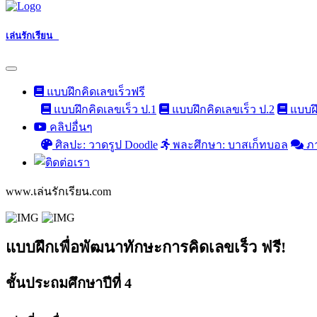
เล่นรักเรียน
แบบฝึกคิดเลขเร็วฟรี
แบบฝึกคิดเลขเร็ว ป.1
แบบฝึกคิดเลขเร็ว ป.2
แบบฝึ
คลิปอื่นๆ
ศิลปะ: วาดรูป Doodle
พละศึกษา: บาสเก็ทบอล
ภ
www.เล่นรักเรียน.com
แบบฝึกเพื่อพัฒนาทักษะการคิดเลขเร็ว ฟรี!
ชั้นประถมศึกษาปีที่ 4