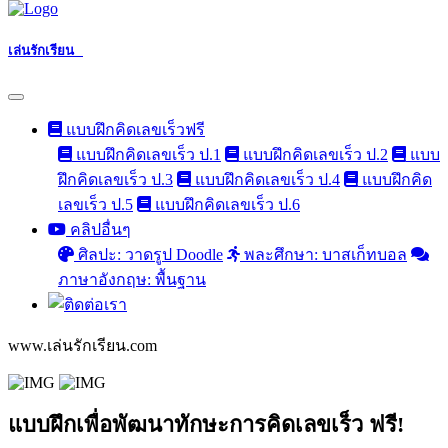
เล่นรักเรียน
แบบฝึกคิดเลขเร็วฟรี
แบบฝึกคิดเลขเร็ว ป.1
แบบฝึกคิดเลขเร็ว ป.2
แบบ
ฝึกคิดเลขเร็ว ป.3
แบบฝึกคิดเลขเร็ว ป.4
แบบฝึกคิด
เลขเร็ว ป.5
แบบฝึกคิดเลขเร็ว ป.6
คลิปอื่นๆ
ศิลปะ: วาดรูป Doodle
พละศึกษา: บาสเก็ทบอล
ภาษาอังกฤษ: พื้นฐาน
www.เล่นรักเรียน.com
แบบฝึกเพื่อพัฒนาทักษะการคิดเลขเร็ว ฟรี!