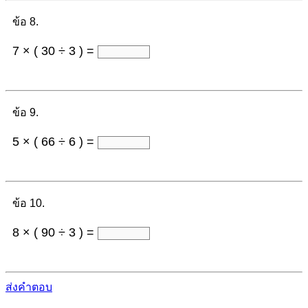
ข้อ 8.
7 × ( 30 ÷ 3 ) =
ข้อ 9.
5 × ( 66 ÷ 6 ) =
ข้อ 10.
8 × ( 90 ÷ 3 ) =
ส่งคำตอบ