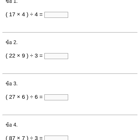
ข้อ 1.
( 17 × 4 ) ÷ 4 =
ข้อ 2.
( 22 × 9 ) ÷ 3 =
ข้อ 3.
( 27 × 6 ) ÷ 6 =
ข้อ 4.
( 87 × 7 ) ÷ 3 =