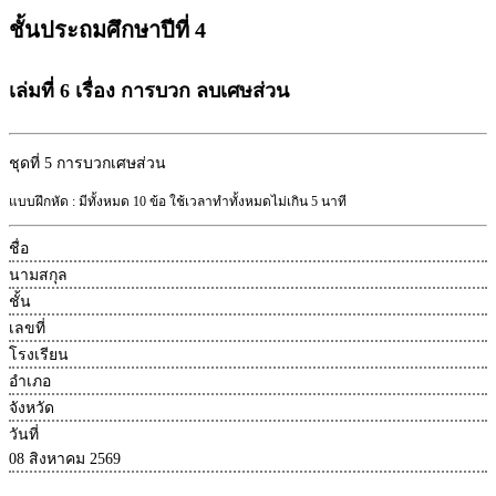
ชั้นประถมศึกษาปีที่ 4
เล่มที่ 6 เรื่อง การบวก ลบเศษส่วน
ชุดที่ 5
การบวกเศษส่วน
แบบฝึกหัด : มีทั้งหมด 10 ข้อ ใช้เวลาทำทั้งหมดไม่เกิน 5 นาที
ชื่อ
นามสกุล
ชั้น
เลขที่
โรงเรียน
อำเภอ
จังหวัด
วันที่
08 สิงหาคม 2569