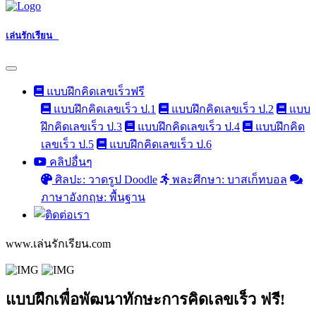
เล่นรักเรียน
แบบฝึกคิดเลขเร็วฟรี
แบบฝึกคิดเลขเร็ว ป.1
แบบฝึกคิดเลขเร็ว ป.2
แบบ
ฝึกคิดเลขเร็ว ป.3
แบบฝึกคิดเลขเร็ว ป.4
แบบฝึกคิด
เลขเร็ว ป.5
แบบฝึกคิดเลขเร็ว ป.6
คลิปอื่นๆ
ศิลปะ: วาดรูป Doodle
พละศึกษา: บาสเก็ทบอล
ภาษาอังกฤษ: พื้นฐาน
www.เล่นรักเรียน.com
แบบฝึกเพื่อพัฒนาทักษะการคิดเลขเร็ว ฟรี!