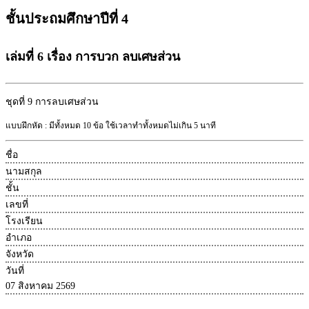
ชั้นประถมศึกษาปีที่ 4
เล่มที่ 6 เรื่อง การบวก ลบเศษส่วน
ชุดที่ 9
การลบเศษส่วน
แบบฝึกหัด : มีทั้งหมด 10 ข้อ ใช้เวลาทำทั้งหมดไม่เกิน 5 นาที
ชื่อ
นามสกุล
ชั้น
เลขที่
โรงเรียน
อำเภอ
จังหวัด
วันที่
07 สิงหาคม 2569