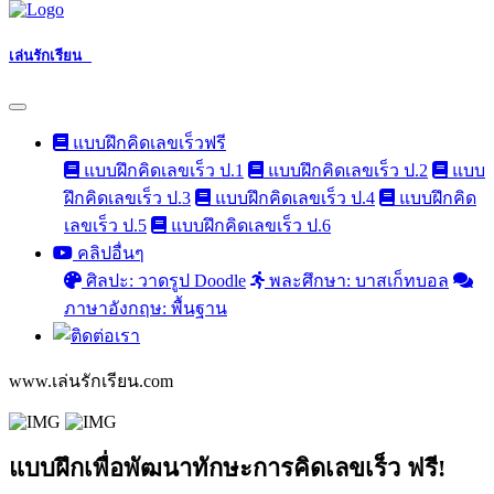
เล่นรักเรียน
แบบฝึกคิดเลขเร็วฟรี
แบบฝึกคิดเลขเร็ว ป.1
แบบฝึกคิดเลขเร็ว ป.2
แบบ
ฝึกคิดเลขเร็ว ป.3
แบบฝึกคิดเลขเร็ว ป.4
แบบฝึกคิด
เลขเร็ว ป.5
แบบฝึกคิดเลขเร็ว ป.6
คลิปอื่นๆ
ศิลปะ: วาดรูป Doodle
พละศึกษา: บาสเก็ทบอล
ภาษาอังกฤษ: พื้นฐาน
www.เล่นรักเรียน.com
แบบฝึกเพื่อพัฒนาทักษะการคิดเลขเร็ว ฟรี!