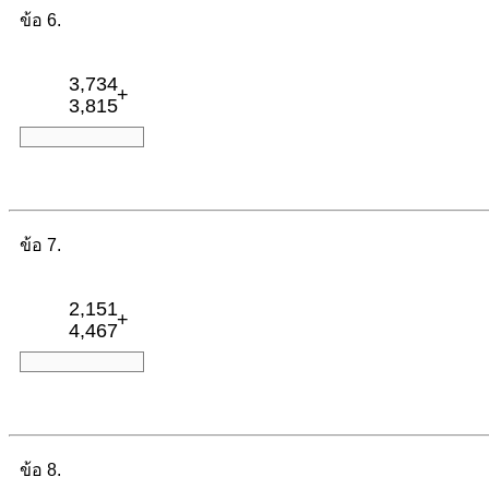
ข้อ 6.
3,734
+
3,815
ข้อ 7.
2,151
+
4,467
ข้อ 8.