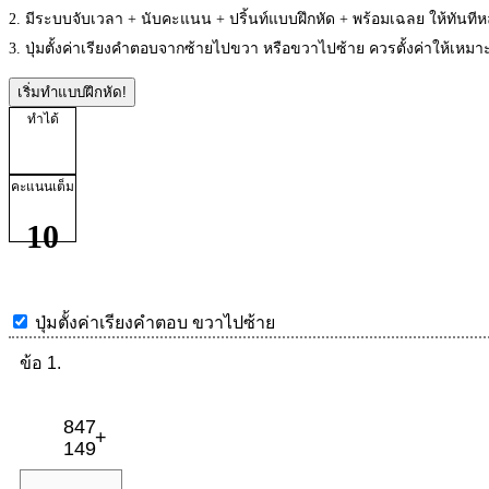
2. มีระบบจับเวลา + นับคะแนน + ปริ้นท์แบบฝึกหัด + พร้อมเฉลย ให้ทันที
3. ปุ่มตั้งค่าเรียงคำตอบจากซ้ายไปขวา หรือขวาไปซ้าย ควรตั้งค่าให้เห
เริ่มทำแบบฝึกหัด!
ทำได้
คะแนนเต็ม
10
ปุ่มตั้งค่าเรียงคำตอบ
ขวาไปซ้าย
ข้อ 1.
847
+
149