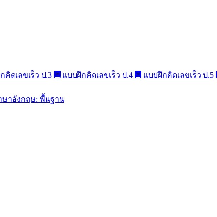
กคิดเลขเร็ว ป.3
แบบฝึกคิดเลขเร็ว ป.4
แบบฝึกคิดเลขเร็ว ป.5
าษาอังกฤษ: พื้นฐาน