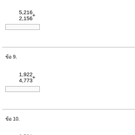
5,216
+
2,156
ข้อ 9.
1,922
+
4,773
ข้อ 10.