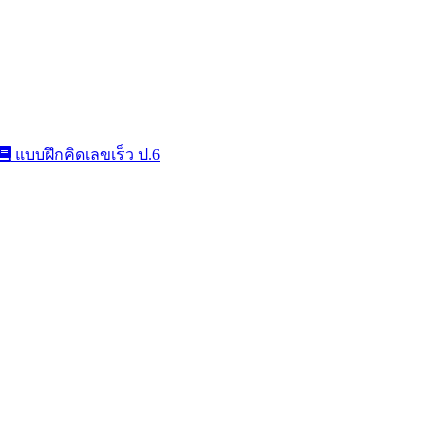
แบบฝึกคิดเลขเร็ว ป.6