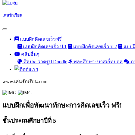
เล่นรักเรียน
แบบฝึกคิดเลขเร็วฟรี
แบบฝึกคิดเลขเร็ว ป.1
แบบฝึกคิดเลขเร็ว ป.2
แบบฝึ
คลิปอื่นๆ
ศิลปะ: วาดรูป Doodle
พละศึกษา: บาสเก็ทบอล
ภ
www.เล่นรักเรียน.com
แบบฝึกเพื่อพัฒนาทักษะการคิดเลขเร็ว ฟรี!
ชั้นประถมศึกษาปีที่ 5