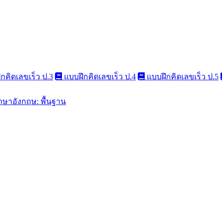
กคิดเลขเร็ว ป.3
แบบฝึกคิดเลขเร็ว ป.4
แบบฝึกคิดเลขเร็ว ป.5
าษาอังกฤษ: พื้นฐาน