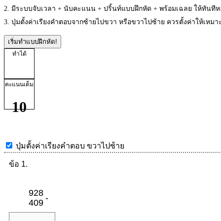
2. มีระบบจับเวลา + นับคะแนน + ปริ้นท์แบบฝึกหัด + พร้อมเฉลย ให้ทันที
3. ปุ่มตั้งค่าเรียงคำตอบจากซ้ายไปขวา หรือขวาไปซ้าย ควรตั้งค่าให้เห
เริ่มทำแบบฝึกหัด!
ทำได้
คะแนนเต็ม
10
ปุ่มตั้งค่าเรียงคำตอบ
ขวาไปซ้าย
ข้อ 1.
928
-
409