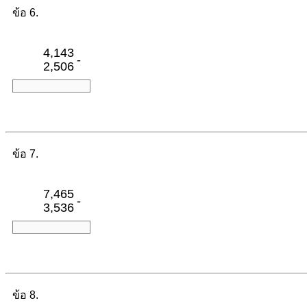
ข้อ 6.
4,143
-
2,506
ข้อ 7.
7,465
-
3,536
ข้อ 8.