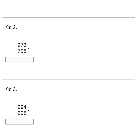
ข้อ 2.
973
-
708
ข้อ 3.
294
-
208