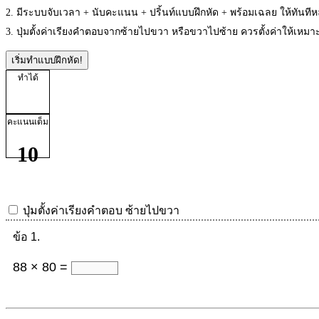
2. มีระบบจับเวลา + นับคะแนน + ปริ้นท์แบบฝึกหัด + พร้อมเฉลย ให้ทันที
3. ปุ่มตั้งค่าเรียงคำตอบจากซ้ายไปขวา หรือขวาไปซ้าย ควรตั้งค่าให้เห
เริ่มทำแบบฝึกหัด!
ทำได้
คะแนนเต็ม
10
ปุ่มตั้งค่าเรียงคำตอบ
ซ้ายไปขวา
ข้อ 1.
88 × 80 =