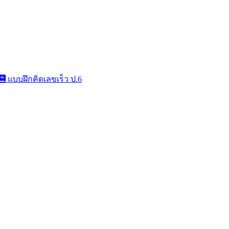
แบบฝึกคิดเลขเร็ว ป.6