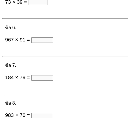
73 × 39 =
ข้อ 6.
967 × 91 =
ข้อ 7.
184 × 79 =
ข้อ 8.
983 × 70 =