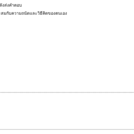
หลังส่งคำตอบ
มาะสมกับความถนัดและวิธีคิดของตนเอง