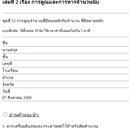
เล่มที่ 2 เรื่อง การคูณและการหารจำนวนนับ
ชุดที่ 12
การคูณจำนวนที่มีสองหลักกับจำนวน ที่มีหลายหลัก
แบบฝึกหัด : มีทั้งหมด 10 ข้อ ใช้เวลาทำทั้งหมดไม่เกิน 5 นาที
ชื่อ
นามสกุล
ชั้น
เลขที่
โรงเรียน
อำเภอ
จังหวัด
วันที่
07 สิงหาคม 2569
อ่านคำแนะนำ:
1. ควรเตรียมดินสอและกระดาษทดไว้สำหรับคิดคำนวณ