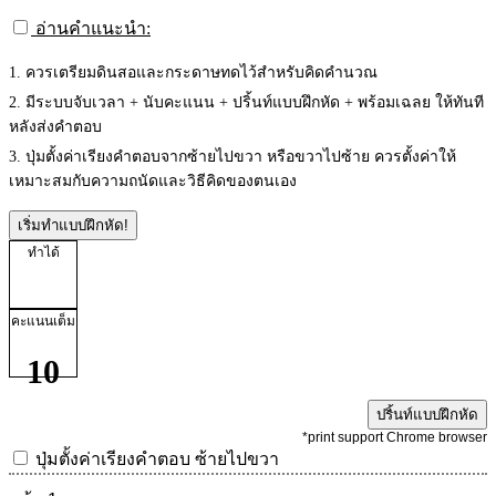
อ่านคำแนะนำ:
1. ควรเตรียมดินสอและกระดาษทดไว้สำหรับคิดคำนวณ
2. มีระบบจับเวลา + นับคะแนน + ปริ้นท์แบบฝึกหัด + พร้อมเฉลย ให้ทันที
หลังส่งคำตอบ
3. ปุ่มตั้งค่าเรียงคำตอบจากซ้ายไปขวา หรือขวาไปซ้าย ควรตั้งค่าให้
เหมาะสมกับความถนัดและวิธีคิดของตนเอง
เริ่มทำแบบฝึกหัด!
ทำได้
คะแนนเต็ม
10
ปริ้นท์แบบฝึกหัด
*print support Chrome browser
ปุ่มตั้งค่าเรียงคำตอบ
ซ้ายไปขวา