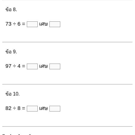
ข้อ 8.
73 ÷ 6 =
เศษ
ข้อ 9.
97 ÷ 4 =
เศษ
ข้อ 10.
82 ÷ 8 =
เศษ