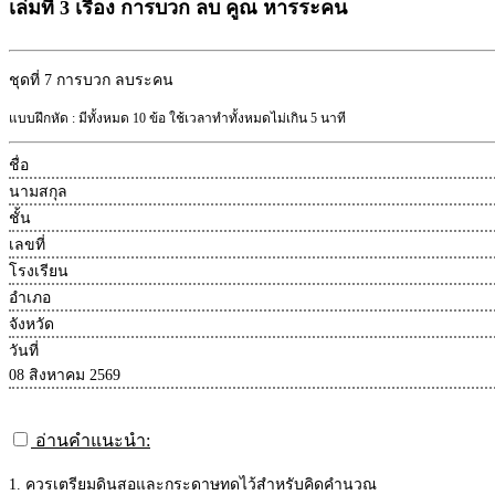
เล่มที่ 3 เรื่อง การบวก ลบ คูณ หารระคน
ชุดที่ 7
การบวก ลบระคน
แบบฝึกหัด : มีทั้งหมด 10 ข้อ ใช้เวลาทำทั้งหมดไม่เกิน 5 นาที
ชื่อ
นามสกุล
ชั้น
เลขที่
โรงเรียน
อำเภอ
จังหวัด
วันที่
08 สิงหาคม 2569
อ่านคำแนะนำ:
1. ควรเตรียมดินสอและกระดาษทดไว้สำหรับคิดคำนวณ