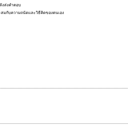
หลังส่งคำตอบ
มาะสมกับความถนัดและวิธีคิดของตนเอง