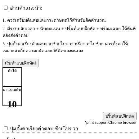
อ่านคำแนะนำ:
1. ควรเตรียมดินสอและกระดาษทดไว้สำหรับคิดคำนวณ
2. มีระบบจับเวลา + นับคะแนน + ปริ้นท์แบบฝึกหัด + พร้อมเฉลย ให้ทันที
หลังส่งคำตอบ
3. ปุ่มตั้งค่าเรียงคำตอบจากซ้ายไปขวา หรือขวาไปซ้าย ควรตั้งค่าให้
เหมาะสมกับความถนัดและวิธีคิดของตนเอง
เริ่มทำแบบฝึกหัด!
ทำได้
คะแนนเต็ม
10
ปริ้นท์แบบฝึกหัด
*print support Chrome browser
ปุ่มตั้งค่าเรียงคำตอบ
ซ้ายไปขวา