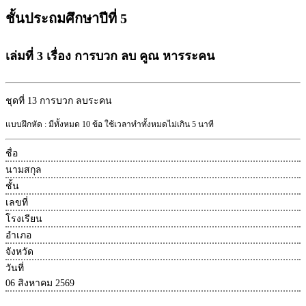
ชั้นประถมศึกษาปีที่ 5
เล่มที่ 3 เรื่อง การบวก ลบ คูณ หารระคน
ชุดที่ 13
การบวก ลบระคน
แบบฝึกหัด : มีทั้งหมด 10 ข้อ ใช้เวลาทำทั้งหมดไม่เกิน 5 นาที
ชื่อ
นามสกุล
ชั้น
เลขที่
โรงเรียน
อำเภอ
จังหวัด
วันที่
06 สิงหาคม 2569