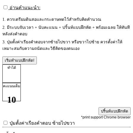
อ่านคำแนะนำ:
1. ควรเตรียมดินสอและกระดาษทดไว้สำหรับคิดคำนวณ
2. มีระบบจับเวลา + นับคะแนน + ปริ้นท์แบบฝึกหัด + พร้อมเฉลย ให้ทันที
หลังส่งคำตอบ
3. ปุ่มตั้งค่าเรียงคำตอบจากซ้ายไปขวา หรือขวาไปซ้าย ควรตั้งค่าให้
เหมาะสมกับความถนัดและวิธีคิดของตนเอง
เริ่มทำแบบฝึกหัด!
ทำได้
คะแนนเต็ม
10
ปริ้นท์แบบฝึกหัด
*print support Chrome browser
ปุ่มตั้งค่าเรียงคำตอบ
ซ้ายไปขวา