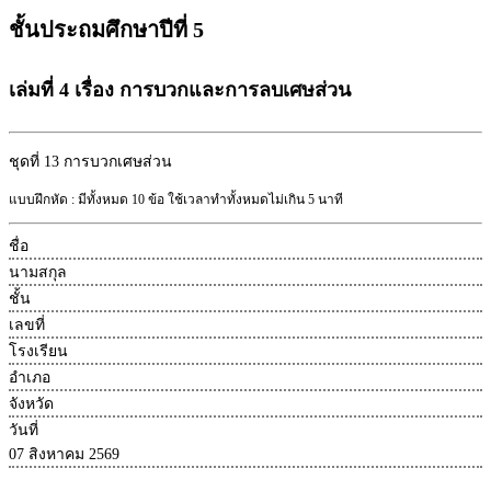
ชั้นประถมศึกษาปีที่ 5
เล่มที่ 4 เรื่อง การบวกและการลบเศษส่วน
ชุดที่ 13
การบวกเศษส่วน
แบบฝึกหัด : มีทั้งหมด 10 ข้อ ใช้เวลาทำทั้งหมดไม่เกิน 5 นาที
ชื่อ
นามสกุล
ชั้น
เลขที่
โรงเรียน
อำเภอ
จังหวัด
วันที่
07 สิงหาคม 2569