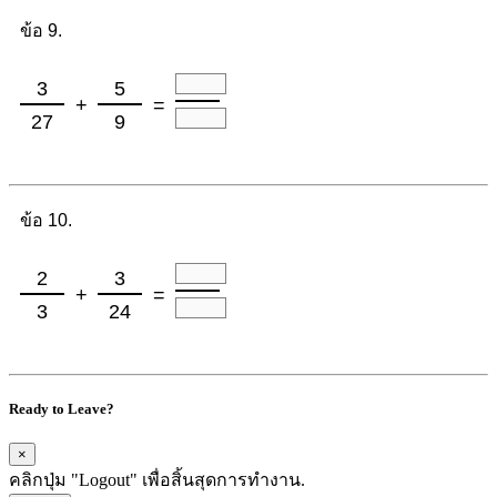
ข้อ 9.
3
5
+
=
27
9
ข้อ 10.
2
3
+
=
3
24
Ready to Leave?
×
คลิกปุ่ม "Logout" เพื่อสิ้นสุดการทำงาน.