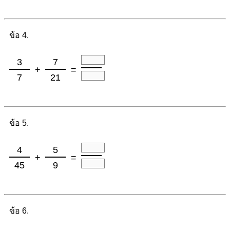
ข้อ 4.
3
7
+
=
7
21
ข้อ 5.
4
5
+
=
45
9
ข้อ 6.