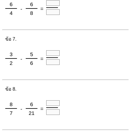
6
6
-
=
4
8
ข้อ 7.
3
5
-
=
2
6
ข้อ 8.
8
6
-
=
7
21