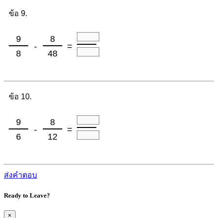
ข้อ 9.
9
8
-
=
8
48
ข้อ 10.
9
8
-
=
6
12
ส่งคำตอบ
Ready to Leave?
×