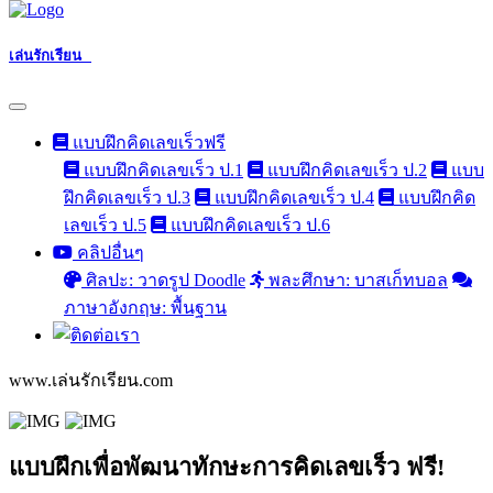
เล่นรักเรียน
แบบฝึกคิดเลขเร็วฟรี
แบบฝึกคิดเลขเร็ว ป.1
แบบฝึกคิดเลขเร็ว ป.2
แบบ
ฝึกคิดเลขเร็ว ป.3
แบบฝึกคิดเลขเร็ว ป.4
แบบฝึกคิด
เลขเร็ว ป.5
แบบฝึกคิดเลขเร็ว ป.6
คลิปอื่นๆ
ศิลปะ: วาดรูป Doodle
พละศึกษา: บาสเก็ทบอล
ภาษาอังกฤษ: พื้นฐาน
www.เล่นรักเรียน.com
แบบฝึกเพื่อพัฒนาทักษะการคิดเลขเร็ว ฟรี!