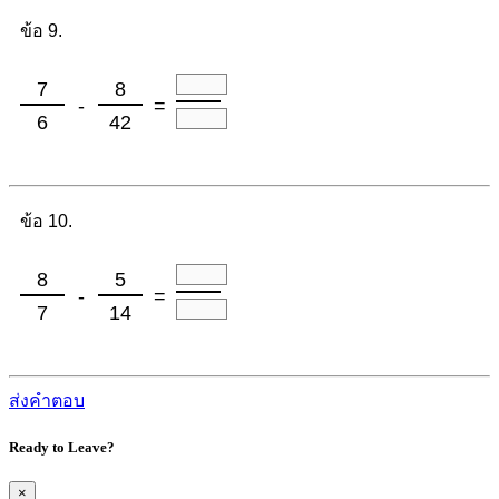
ข้อ 9.
7
8
-
=
6
42
ข้อ 10.
8
5
-
=
7
14
ส่งคำตอบ
Ready to Leave?
×