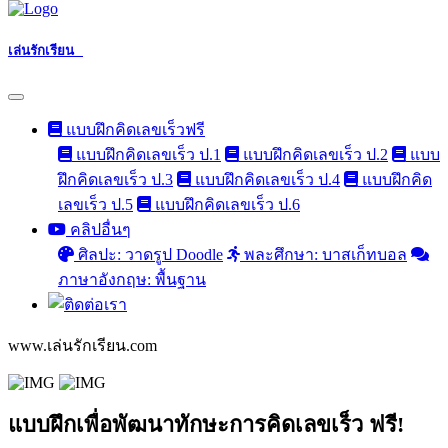
เล่นรักเรียน
แบบฝึกคิดเลขเร็วฟรี
แบบฝึกคิดเลขเร็ว ป.1
แบบฝึกคิดเลขเร็ว ป.2
แบบ
ฝึกคิดเลขเร็ว ป.3
แบบฝึกคิดเลขเร็ว ป.4
แบบฝึกคิด
เลขเร็ว ป.5
แบบฝึกคิดเลขเร็ว ป.6
คลิปอื่นๆ
ศิลปะ: วาดรูป Doodle
พละศึกษา: บาสเก็ทบอล
ภาษาอังกฤษ: พื้นฐาน
www.เล่นรักเรียน.com
แบบฝึกเพื่อพัฒนาทักษะการคิดเลขเร็ว ฟรี!