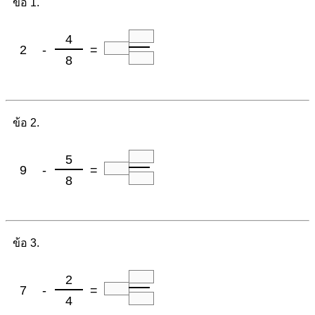
ข้อ 1.
4
2
-
=
8
ข้อ 2.
5
9
-
=
8
ข้อ 3.
2
7
-
=
4