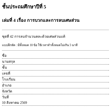
ชั้นประถมศึกษาปีที่ 5
เล่มที่ 4 เรื่อง การบวกและการลบเศษส่วน
ชุดที่ 42
การลบจำนวนคละด้วยเศษส่วนแท้
แบบฝึกหัด : มีทั้งหมด 10 ข้อ ใช้เวลาทำทั้งหมดไม่เกิน 5 นาที
ชื่อ
นามสกุล
ชั้น
เลขที่
โรงเรียน
อำเภอ
จังหวัด
วันที่
10 สิงหาคม 2569