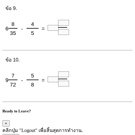
ข้อ 9.
8
4
6
-
=
35
5
ข้อ 10.
7
5
9
-
=
72
8
Ready to Leave?
×
คลิกปุ่ม "Logout" เพื่อสิ้นสุดการทำงาน.